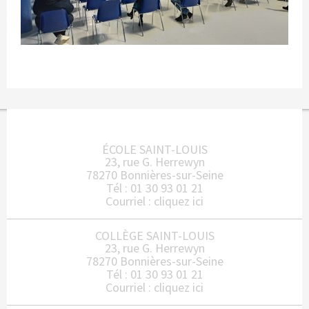
ÉCOLE SAINT-LOUIS
23, rue G. Herrewyn
78270 Bonnières-sur-Seine
Tél : 01 30 93 01 21
Courriel :
cliquez ici
COLLÈGE SAINT-LOUIS
23, rue G. Herrewyn
78270 Bonnières-sur-Seine
Tél : 01 30 93 01 21
Courriel :
cliquez ici